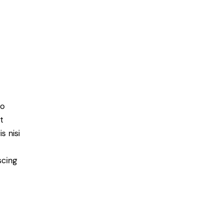
do
t
s nisi
scing