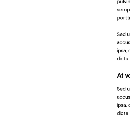
pulvi
sempe
portt
Sed u
accus
ipsa,
dicta
At v
Sed u
accus
ipsa,
dicta 