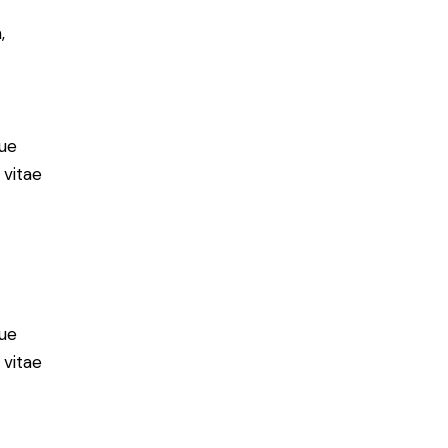
,
ue
 vitae
ue
 vitae