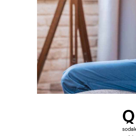
Q
sodal