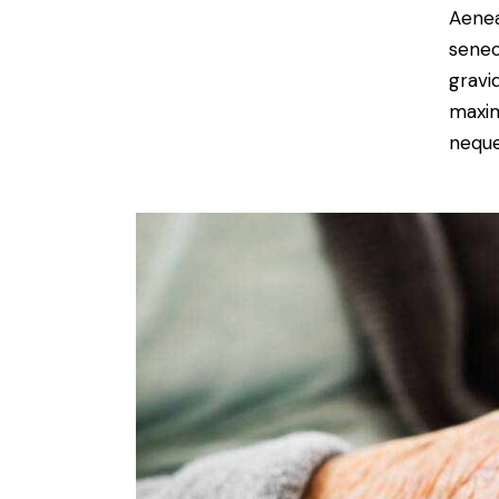
Aenea
senec
gravid
maxim
neque