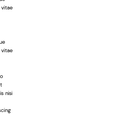
 vitae
ue
 vitae
do
t
s nisi
scing