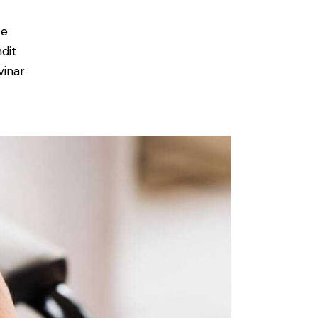
e
ce
ndit
vinar