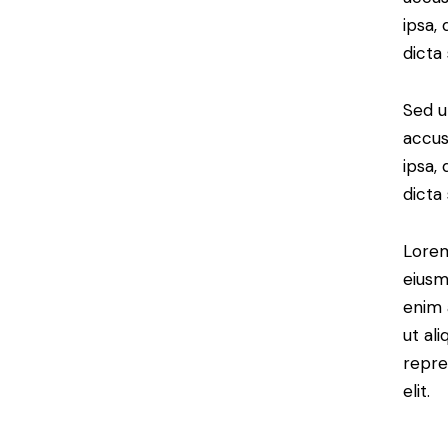
ipsa,
dicta
Sed u
accus
ipsa,
dicta
Lorem
eiusm
enim 
ut al
repre
elit.