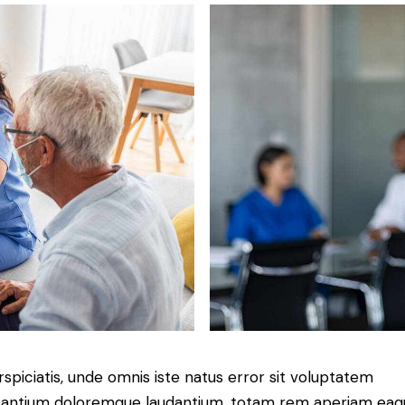
rspiciatis, unde omnis iste natus error sit voluptatem
antium doloremque laudantium, totam rem aperiam eaq