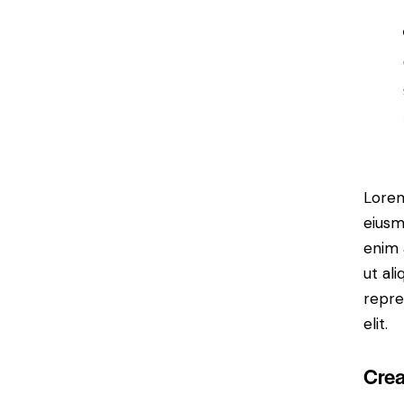
Lorem
eiusm
enim 
ut al
repre
elit.
Crea