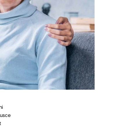
mi
Fusce
t