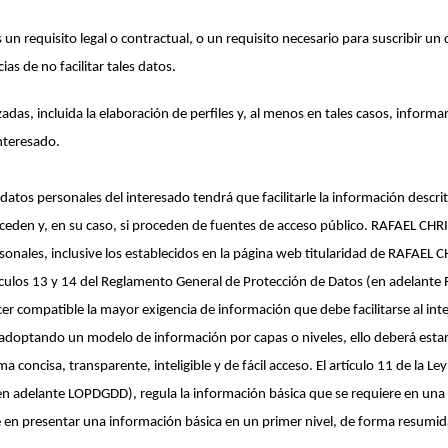
un requisito legal o contractual, o un requisito necesario para suscribir un co
as de no facilitar tales datos.
das, incluida la elaboración de perfiles y, al menos en tales casos, informar 
interesado.
s personales del interesado tendrá que facilitarle la información descrita
oceden y, en su caso, si proceden de fuentes de acceso público. RAFAEL CHRI
onales, inclusive los establecidos en la página web titularidad de RAFAEL 
ículos 13 y 14 del Reglamento General de Protección de Datos (en adelante 
er compatible la mayor exigencia de información que debe facilitarse al int
ón adoptando un modelo de información por capas o niveles, ello deberá est
a concisa, transparente, inteligible y de fácil acceso. El artículo 11 de la 
(en adelante LOPDGDD), regula la información básica que se requiere en una
te en presentar una información básica en un primer nivel, de forma resu