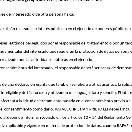
 obligación legal aplicable al responsable del tratamiento;
les del interesado o de otra persona física;
 misión realizada en interés público o en el ejercicio de poderes públicos 
ereses legítimos perseguidos por el responsable del tratamiento o por un te
fundamentales del interesado que requieran la protección de datos personale
 realizado por las autoridades públicas en el ejercicio
 consentimiento del interesado, el responsable deberá ser capaz de demostr
o de una declaración escrita que también se refiera a otros asuntos, la soli
teligible y de fácil acceso y utilizando un lenguaje claro y sencillo. El int
fectará a la licitud del tratamiento basada en el consentimiento previo a su
rar el consentimiento como darlo. RAFAEL CHRISTIAN PRIETO LEI deberá incluir
o al deber de informar recogido en los artículos 13 y 14 del Reglamento Ge
rmativa aplicable y vigente en materia de protección de datos, cuando RAFAE