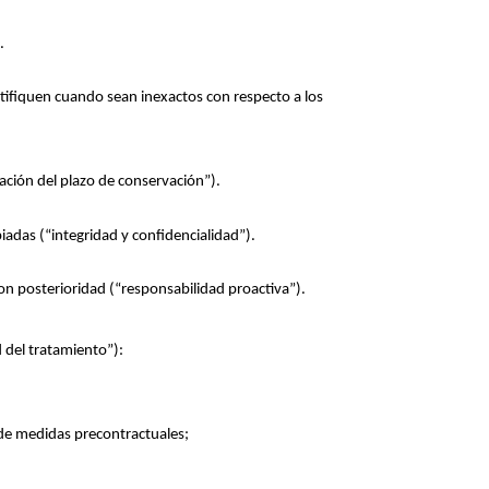
).
ctifiquen cuando sean inexactos con respecto a los
tación del plazo de conservación”).
iadas (“integridad y confidencialidad”).
on posterioridad (“responsabilidad proactiva”).
d del tratamiento”):
te de medidas precontractuales;