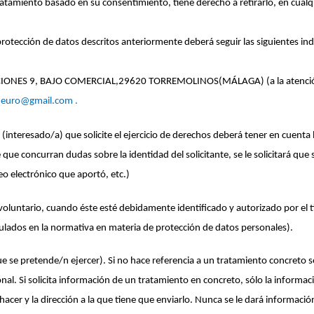
ratamiento basado en su consentimiento, tiene derecho a retirarlo, en cua
protección de datos descritos anteriormente deberá seguir las siguientes in
ULACIONES 9, BAJO COMERCIAL,29620 TORREMOLINOS(MÁLAGA) (a la atención
neuro@gmail.com .
es (interesado/a) que solicite el ejercicio de derechos deberá tener en cuenta 
que concurran dudas sobre la identidad del solicitante, se le solicitará que 
o electrónico que aportó, etc.)
 o voluntario, cuando éste esté debidamente identificado y autorizado por el
egulados en la normativa en materia de protección de datos personales).
e se pretende/n ejercer). Si no hace referencia a un tratamiento concreto se 
l. Si solicita información de un tratamiento en concreto, sólo la información
hacer y la dirección a la que tiene que enviarlo. Nunca se le dará informaci