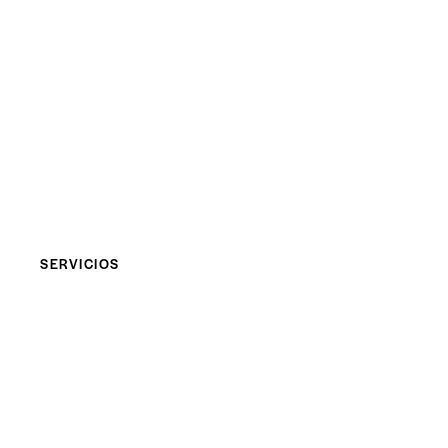
Nuevos horiz
alcanzar tu il
Confíe en Nosotros.
SERVICIOS