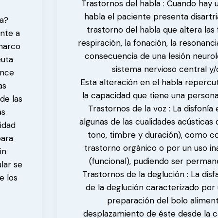
Trastornos del habla : Cuando hay 
habla el paciente presenta disartria
ia?
trastorno del habla que altera la
ente a
respiración, la fonación, la resonanc
marco
consecuencia de una lesión neurol
euta
sistema nervioso central y/o
ance
Esta alteración en el habla reperc
as
la capacidad que tiene una person
de las
Trastornos de la voz : La disfonía 
as
algunas de las cualidades acústicas d
idad
tono, timbre y duración), como c
para
trastorno orgánico o por un uso i
in
(funcional), pudiendo ser permane
lar se
Trastornos de la deglución : La disf
e los
de la deglución caracterizado por u
preparación del bolo alimenti
desplazamiento de éste desde la ca