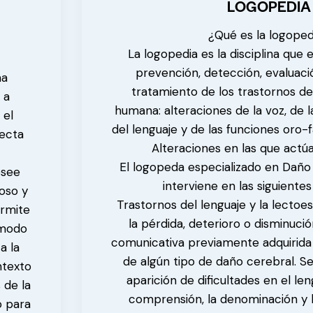
LOGOPEDIA
¿Qué es la logoped
La logopedia es la disciplina que 
prevención, detección, evaluació
ma
tratamiento de los trastornos d
 a
humana: alteraciones de la voz, de la
 el
del lenguaje y de las funciones oro-f
recta
Alteraciones en las que actú
El logopeda especializado en Daño
osee
interviene en las siguientes
oso y
Trastornos del lenguaje y la lectoesc
ermite
la pérdida, deterioro o disminuci
 modo
comunicativa previamente adquirid
a la
de algún tipo de daño cerebral. Se
ntexto
aparición de dificultades en el len
 de la
comprensión, la denominación y l
o para