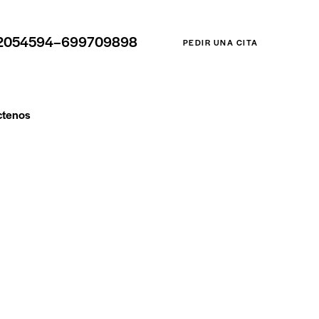
2054594–699709898
PEDIR UNA CITA
ctenos