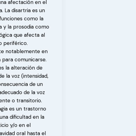
una afectación en el
. La disartria es un
s funciones como la
ia y la prosodia como
ógica que afecta al
 periférico.
ute notablemente en
a para comunicarse.
es la alteración de
e la voz (intensidad,
onsecuencia de un
nadecuado de la voz
nte o transitorio.
agia es un trastorno
na dificultad en la
cio y/o en el
vidad oral hasta el