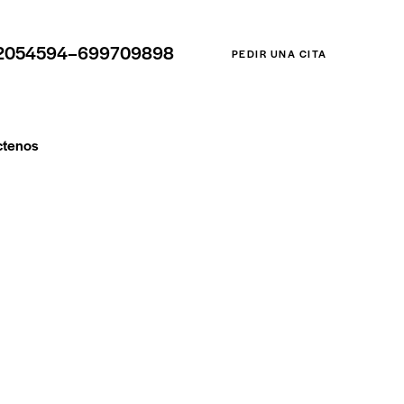
2054594–699709898
PEDIR UNA CITA
ctenos