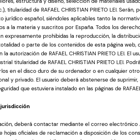
lores, estructura y diseño, selección de materiales usa
c.), titularidad de RAFAEL CHRISTIAN PRIETO LEI. Serán, 
o jurídico español, siéndoles aplicables tanto la normat
os a la materia y suscritos por España. Todos los derecho
n expresamente prohibidas la reproducción, la distribució
totalidad o parte de los contenidos de esta página web, 
in la autorización de RAFAEL CHRISTIAN PRIETO LEI. El u
trial titularidad de RAFAEL CHRISTIAN PRIETO LEI. Podrá 
rlos en el disco duro de su ordenador o en cualquier otr
nal y privado. El usuario deberá abstenerse de suprimir, a
eguridad que estuviera instalado en las páginas de RAFA
 jurisdicción
mación, deberá contactar mediante el correo electrónic
hojas oficiales de reclamación a disposición de los co