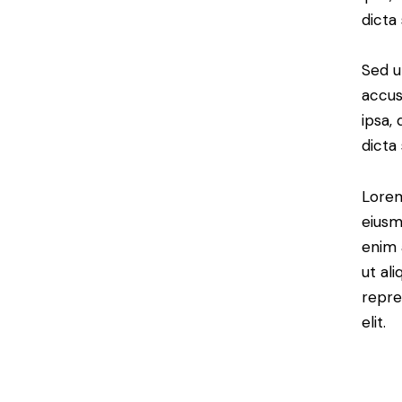
dicta
Sed u
accus
ipsa,
dicta
Lorem
eiusm
enim 
ut al
repre
elit.