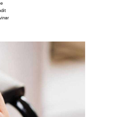
ce
ndit
vinar