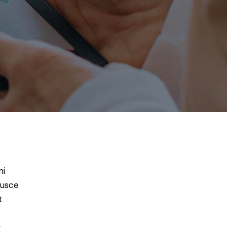
mi
Fusce
t