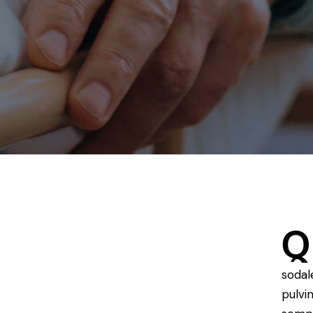
Q
sodal
pulvi