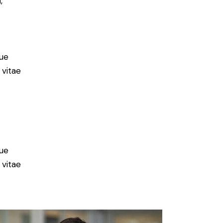
,
ue
 vitae
ue
 vitae