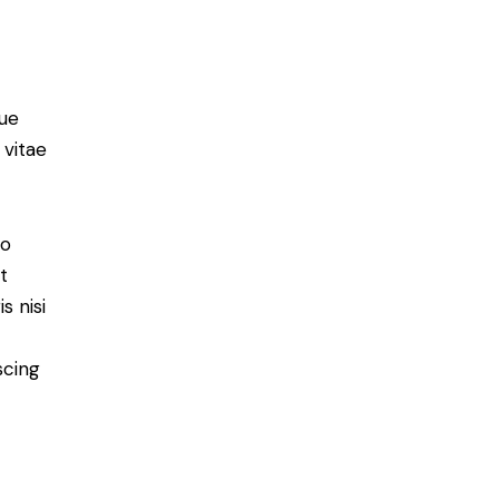
ue
 vitae
do
t
s nisi
scing