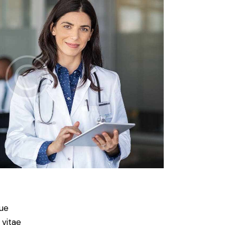
ue
 vitae