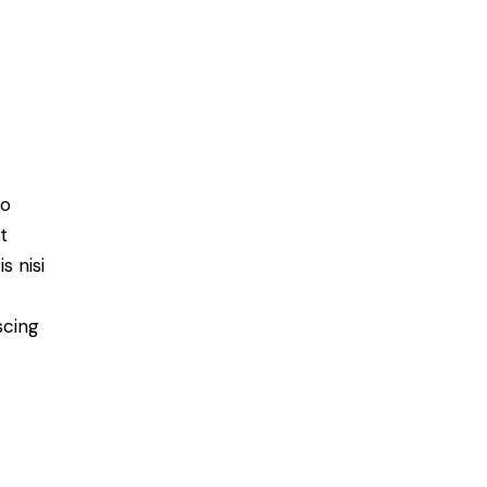
do
t
s nisi
scing
e