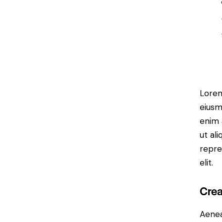
Lorem
eiusm
enim 
ut al
repre
elit.
Crea
Aenea