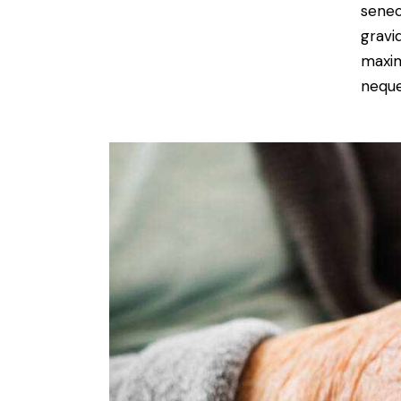
senec
gravid
maxim
neque