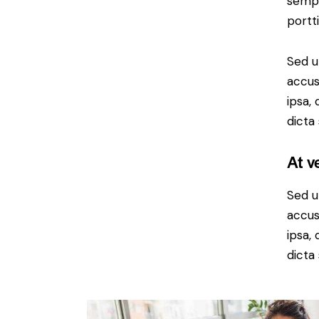
sempe
portt
Sed u
accus
ipsa,
dicta
At v
Sed u
accus
ipsa,
dicta 