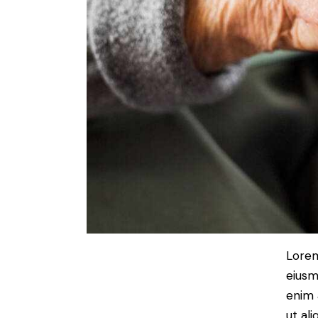
Lorem
eiusm
enim 
ut al