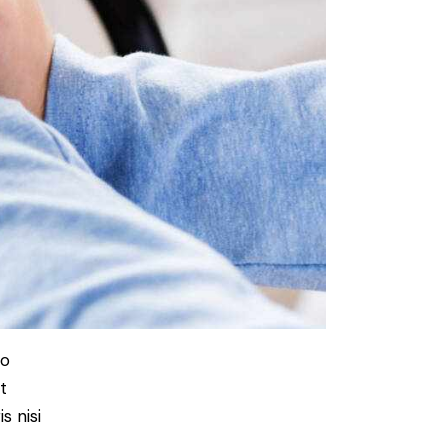
do
t
s nisi