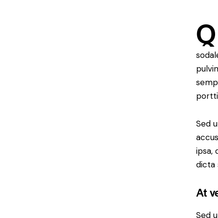
Q
sodal
pulvi
sempe
portt
Sed u
accus
ipsa,
dicta
At v
Sed u