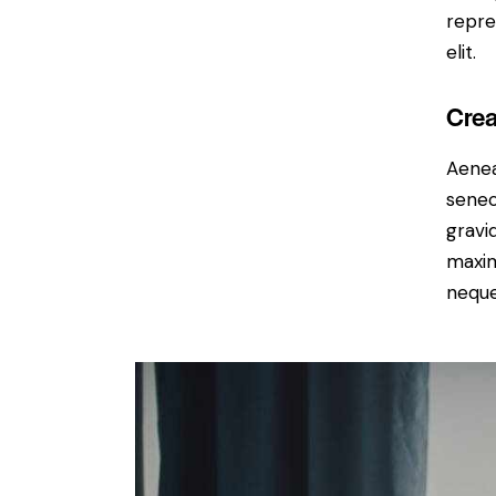
repre
elit.
Crea
Aenea
senec
gravid
maxim
neque