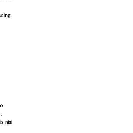
scing
do
t
s nisi