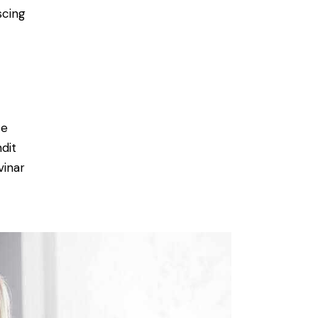
scing
e
ce
ndit
vinar