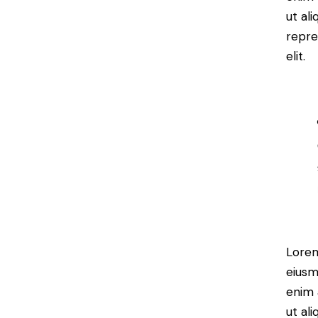
ut al
repre
elit.
Lorem
eiusm
enim 
ut al