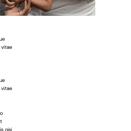
ue
 vitae
ue
 vitae
do
t
s nisi