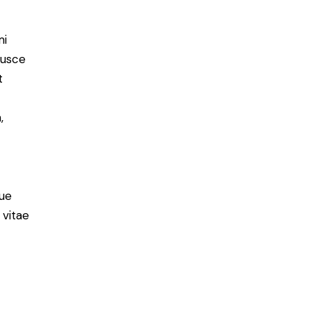
mi
Fusce
t
,
ue
 vitae