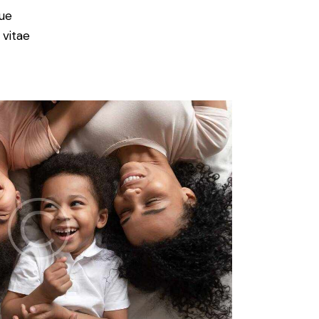
ue
 vitae