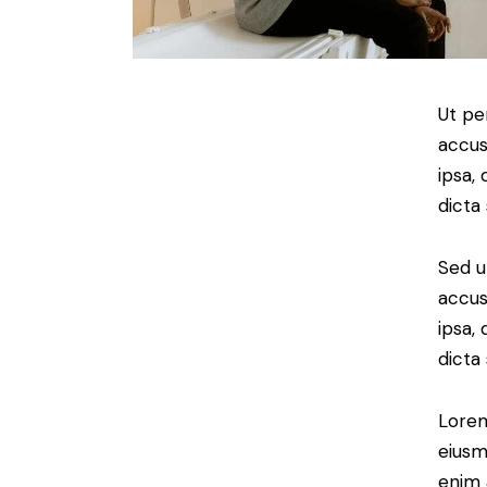
Ut pe
accus
ipsa,
dicta
Sed u
accus
ipsa,
dicta
Lorem
eiusm
enim 