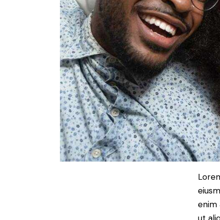
Lorem
eiusm
enim 
ut al