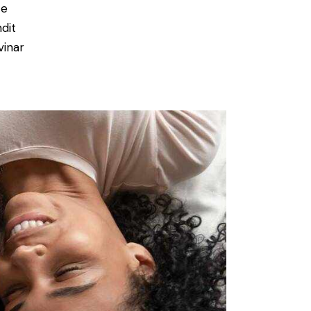
ce
ndit
vinar