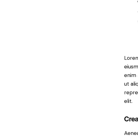
Lorem
eiusm
enim 
ut al
repre
elit.
Crea
Aenea