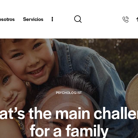
sotros
Servicios
PSYCHOLOGIST
t’s the main chall
for a family