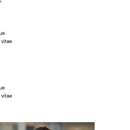
,
ue
 vitae
ue
 vitae