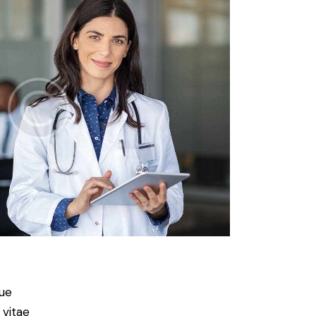
ue
 vitae