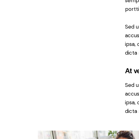
sempe
portt
Sed u
accus
ipsa,
dicta
At v
Sed u
accus
ipsa,
dicta 