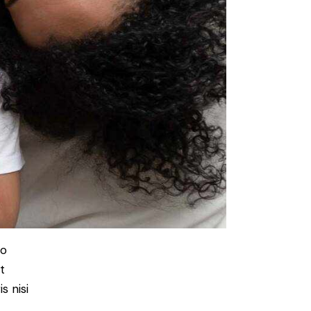
do
t
s nisi