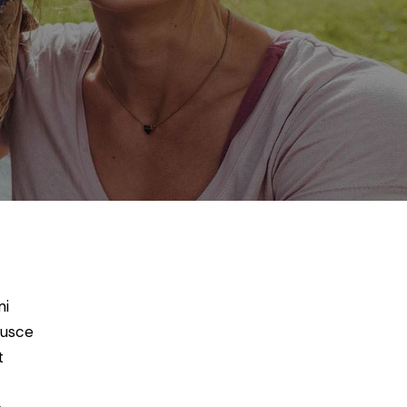
mi
Fusce
t