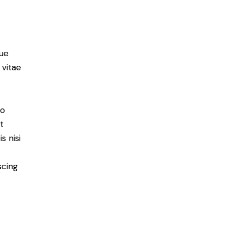
ue
 vitae
do
t
s nisi
scing