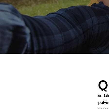
Q
sodal
pulvi