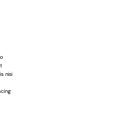
do
t
s nisi
scing
e