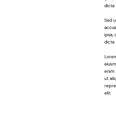
dicta
Sed u
accus
ipsa,
dicta
Lorem
eiusm
enim 
ut al
repre
elit.