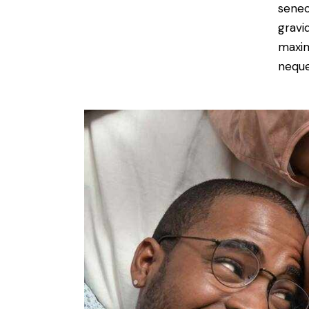
senec
gravid
maxim
neque