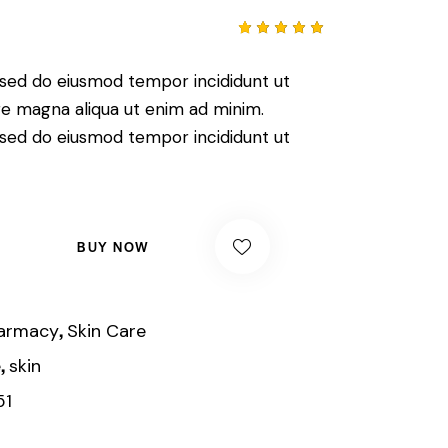
Valorado
1
con
5.00
de 5 en
, sed do eiusmod tempor incididunt ut
base a
valoració
re magna aliqua ut enim ad minim.
n de un
cliente
, sed do eiusmod tempor incididunt ut
BUY NOW
,
armacy
Skin Care
,
e
skin
51