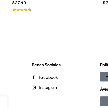
$
27.49
$
Valorado
con
5.00
de 5
Redes Sociales
Polí
H
Facebook
Instagram
Avis
H