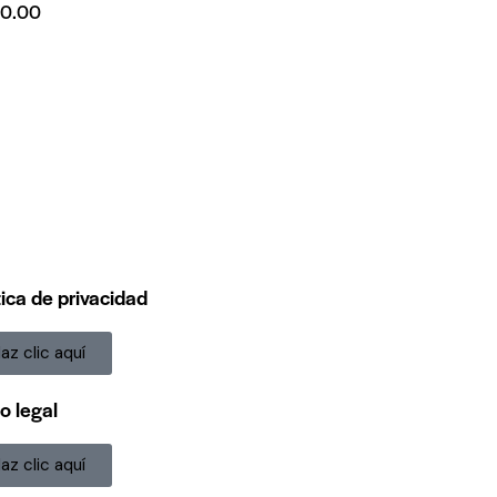
70.00
tica de privacidad
az clic aquí
o legal
az clic aquí