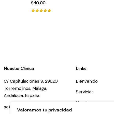
$
10.00
Valorado
con
5.00
de 5
Nuestra Clínica
Links
C/ Capitulaciones 9, 29620
Bienvenido
Torremolinos,
Málaga,
Servicios
Andalucia,
España.
Nosotros
activaneuro@gmail.com
Valoramos tu privacidad
Equipo