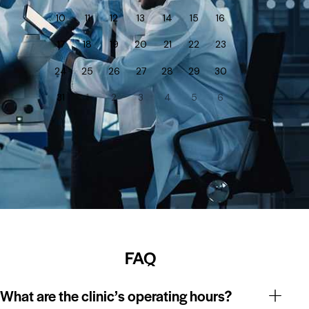
10
11
12
13
14
15
16
17
18
19
20
21
22
23
24
25
26
27
28
29
30
31
1
2
3
4
5
6
FAQ
What are the clinic’s operating hours?