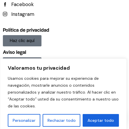
Facebook
Instagram
Política de privacidad
Haz clic aquí
Aviso legal
Haz clic aquí
Valoramos tu privacidad
Política De Cookies
Usamos cookies para mejorar su experiencia de
Haz clic aquí
navegación, mostrarle anuncios o contenidos
personalizados y analizar nuestro tráfico. Al hacer clic en
“Aceptar todo” usted da su consentimiento a nuestro uso
de las cookies.
ActivaNeuro © 2026. Todos los derechos reservados.
Personalizar
Rechazar todo
Aceptar todo