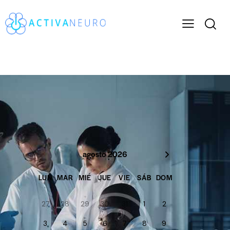
agosto 2026
LUN
MAR
MIÉ
JUE
VIE
SÁB
DOM
27
28
29
30
31
1
2
3
4
5
6
7
8
9