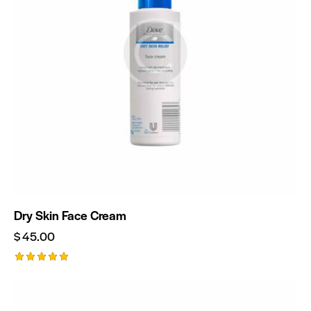
Dry Skin Face Cream
$
45.00
Valorado
con
5.00
de 5