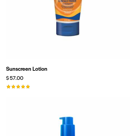
Sunscreen Lotion
$
57.00
Valorado
con
5.00
de 5