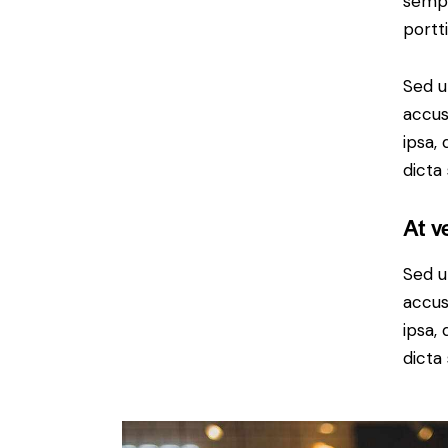
sempe
portt
Sed u
accus
ipsa,
dicta
At v
Sed u
accus
ipsa,
dicta 