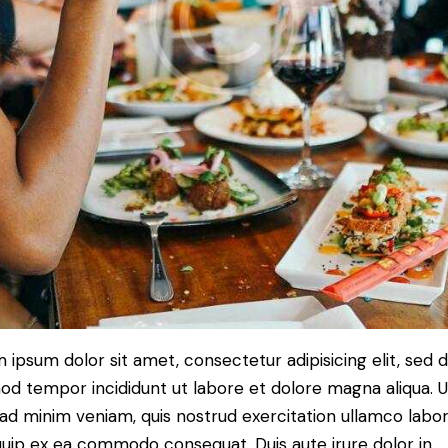
 ipsum dolor sit amet, consectetur adipisicing elit, sed 
od tempor incididunt ut labore et dolore magna aliqua. U
ad minim veniam, quis nostrud exercitation ullamco labori
iquip ex ea commodo consequat. Duis aute irure dolor in