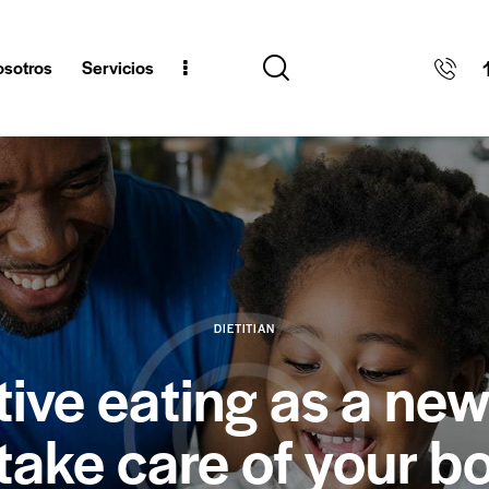
sotros
Servicios
DIETITIAN
itive eating as a ne
 take care of your b