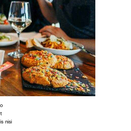
do
t
s nisi