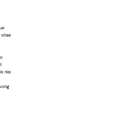
ue
 vitae
do
t
s nisi
scing