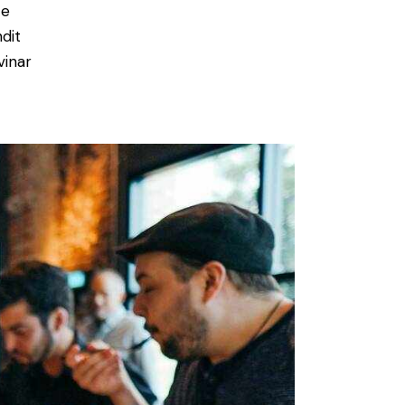
ce
ndit
vinar