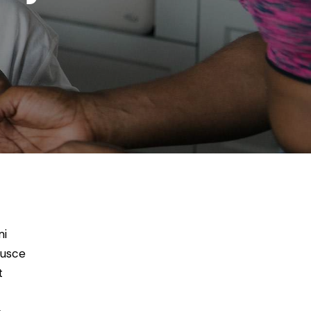
mi
Fusce
t