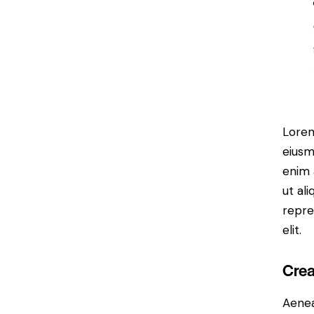
Lorem
eiusm
enim 
ut al
repre
elit.
Crea
Aenea