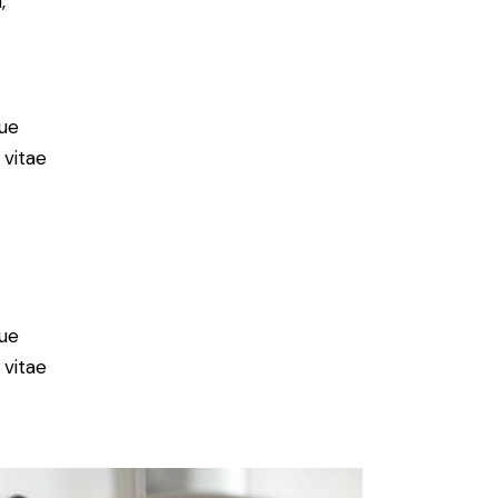
,
ue
 vitae
ue
 vitae