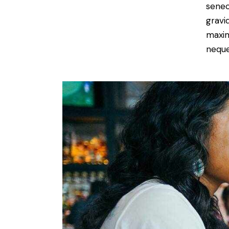
senec
gravid
maxim
neque