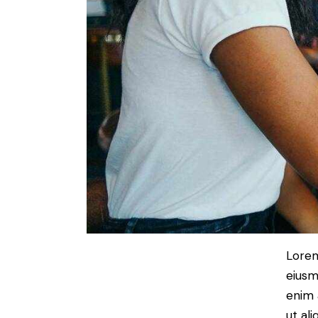
Lorem
eiusm
enim 
ut al