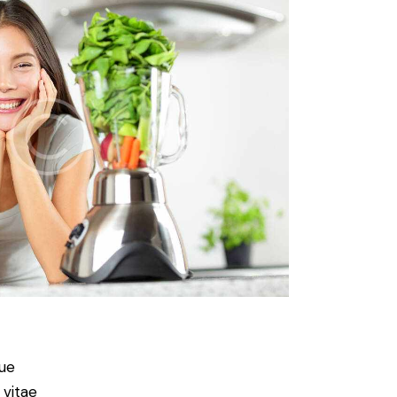
ue
 vitae