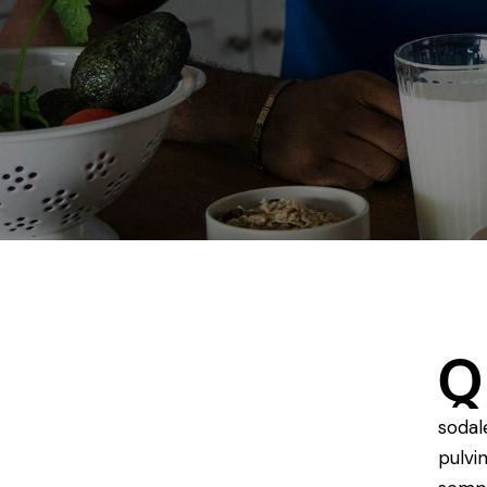
Q
sodal
pulvi