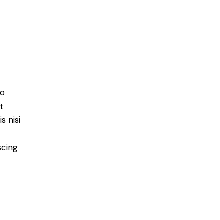
do
t
s nisi
scing
e