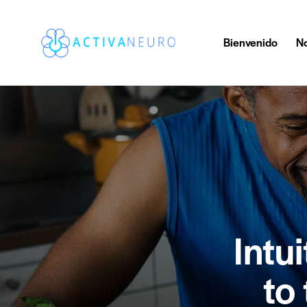
Bienvenido
No
Intu
to