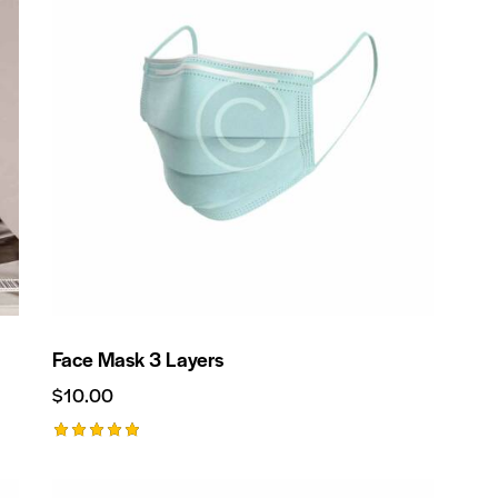
Face Mask 3 Layers
$
10.00
Valorado
con
5.00