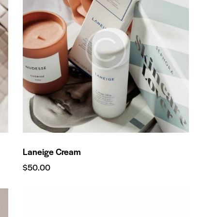
H
Laneige Cream
$
50.00