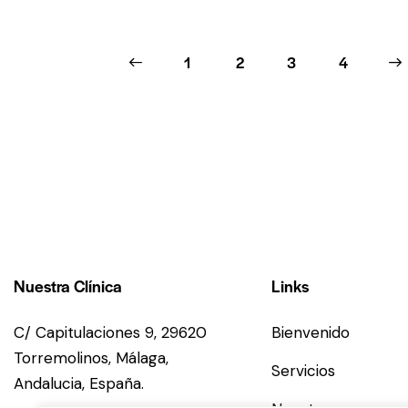
Valorado
con
5.00
de 5
←
1
2
3
→
4
Nuestra Clínica
Links
C/ Capitulaciones 9, 29620
Bienvenido
Torremolinos,
Málaga,
Servicios
Andalucia,
España.