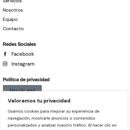
Servicios
Nosotros
Equipo
Contacto
Redes Sociales
Facebook
Instagram
Política de privacidad
Haz clic aquí
Valoramos tu privacidad
Aviso legal
Usamos cookies para mejorar su experiencia de
Haz clic aquí
navegación, mostrarle anuncios o contenidos
Política De Cookies
personalizados y analizar nuestro tráfico. Al hacer clic en