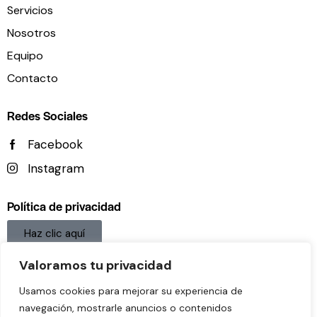
Servicios
Nosotros
Equipo
Contacto
Redes Sociales
Facebook
Instagram
Política de privacidad
Haz clic aquí
Aviso legal
Valoramos tu privacidad
Haz clic aquí
Usamos cookies para mejorar su experiencia de
navegación, mostrarle anuncios o contenidos
Política De Cookies