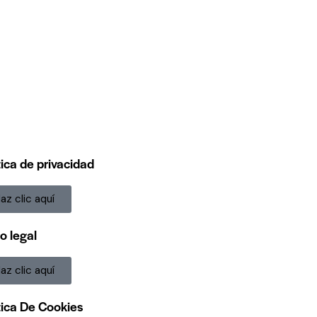
tica de privacidad
az clic aquí
o legal
az clic aquí
tica De Cookies