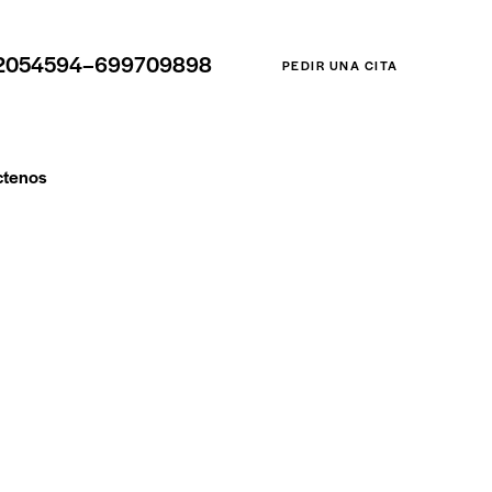
2054594–699709898
PEDIR UNA CITA
ctenos