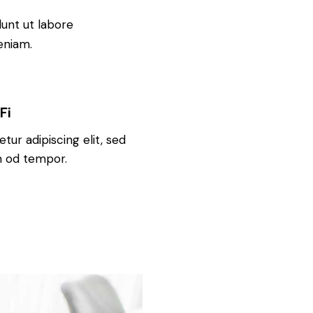
dunt ut labore
eniam.
Fi
tur adipiscing elit, sed
m od tempor.