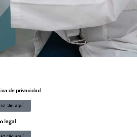
tica de privacidad
az clic aquí
o legal
az clic aquí