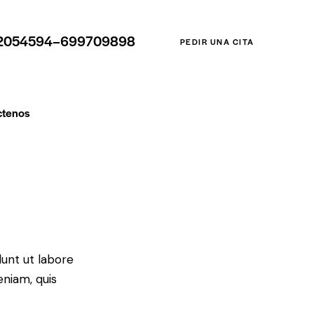
2054594–699709898
PEDIR UNA CITA
ctenos
dunt ut labore
eniam, quis