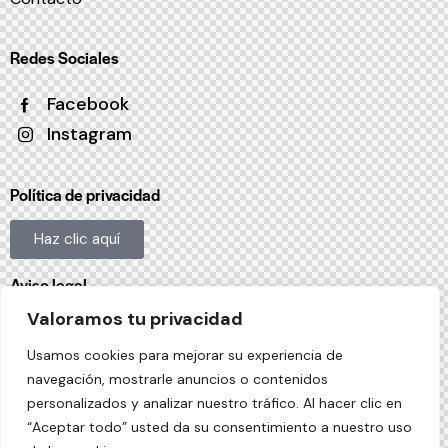
Redes Sociales
Facebook
Instagram
Política de privacidad
Haz clic aquí
Aviso legal
Valoramos tu privacidad
Haz clic aquí
Usamos cookies para mejorar su experiencia de
Política De Cookies
navegación, mostrarle anuncios o contenidos
personalizados y analizar nuestro tráfico. Al hacer clic en
Haz clic aquí
“Aceptar todo” usted da su consentimiento a nuestro uso