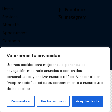
Home
Facebook
Services
Instagram
About Us
Appointment
Contacts
Valoramos tu privacidad
AncoraThemes
© {{Y}}. All Rights Reserved.
Usamos cookies para mejorar su experiencia de
navegación, mostrarle anuncios o contenidos
personalizados y analizar nuestro tráfico. Al hacer clic en
“Aceptar todo” usted da su consentimiento a nuestro uso
de las cookies.
Personalizar
Rechazar todo
Aceptar todo