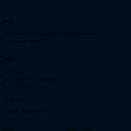
Hello
Ignissimos ducimus qui blanditiis prae sentium
voluptatum deleniti.
Office
Germany —
785 15h Street, Office 478
Berlin, De 81566
info@email.com
+1 840 841 25 69
Links
Get In Touch